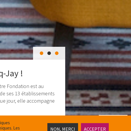
q-Jay !
tre Fondation est au
 de ses 13 établissements
que jour, elle accompagne
tiques
miques. Les
NON, MERCI
ACCEPTER