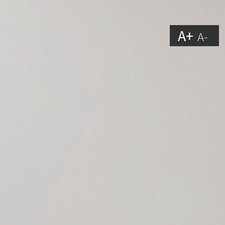
A+
A-