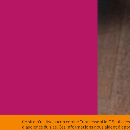
Ce site n'utilise aucun cookie "non essentiel". Seuls des
d'audience du site. Ces informations nous aident à app