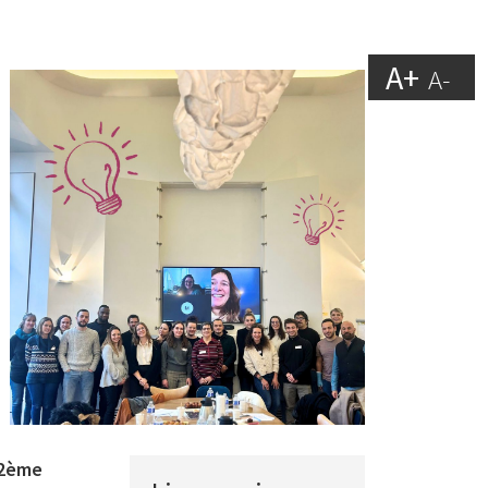
A+
A-
 2ème