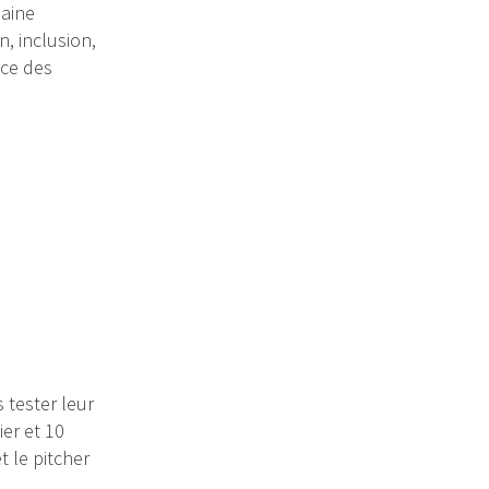
maine
n, inclusion,
ice des
 tester leur
er et 10
t le pitcher