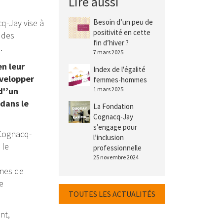
Lire aussi
q-Jay vise à
Besoin d’un peu de
positivité en cette
s des
fin d’hiver ?
.
7 mars 2025
n leur
Index de l'égalité
évelopper
femmes-hommes
d'’un
1 mars 2025
 dans le
La Fondation
Cognacq-Jay
s’engage pour
 Cognacq-
l’inclusion
 le
professionnelle
25 novembre 2024
nnes de
e
TOUTES LES ACTUALITÉS
nt,