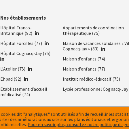
Nos établissements
Nos
Hôpital Franco-
Appartements de coordination
établissements
LinkedIn
Britannique (92)
thérapeutique (75)
LinkedIn
Hôpital Forcilles (77)
Maison de vacances solidaires « Vi
LinkedIn
Cognacq-jay » (83)
LinkedIn
Hôpital Cognacq-Jay (75)
Maison d’enfants (74)
LinkedIn
L’Atelier (75)
Maison d’enfants (77)
LinkedIn
Ehpad (92)
Institut médico-éducatif (75)
Établissement d’accueil
Lycée professionnel Cognacq-Jay 
médicalisé (74)
 cookies dit "analytiques" sont utilisés afin de recueillir les statis
MENTIONS LÉGALES ET CRÉDITS
POLITIQUE DE CONFIDENTIAL
Menu
orter des améliorations au site sur les plans éditoriaux et ergono
nfidentielles.
Pour en savoir plus, consultez notre politique de g
e
PLAN DU SITE