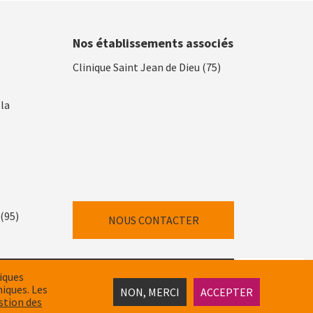
Nos établissements associés
Clinique Saint Jean de Dieu (75)
lla
(95)
NOUS CONTACTER
tiques
ITÉ
POLITIQUE DE GESTIONS DES COOKIES
miques. Les
NON, MERCI
ACCEPTER
stion des