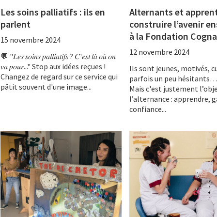
Les soins palliatifs : ils en
Alternants et apprent
parlent
construire l’avenir e
à la Fondation Cogn
15 novembre 2024
12 novembre 2024
💬 "𝐿𝑒𝑠 𝑠𝑜𝑖𝑛𝑠 𝑝𝑎𝑙𝑙𝑖𝑎𝑡𝑖𝑓𝑠 ? 𝐶'𝑒𝑠𝑡 𝑙𝑎̀ 𝑜𝑢̀ 𝑜𝑛
𝑣𝑎 𝑝𝑜𝑢𝑟..." Stop aux idées reçues !
Ils sont jeunes, motivés, cu
Changez de regard sur ce service qui
parfois un peu hésitants
pâtit souvent d'une image...
Mais c'est justement l’obje
l’alternance : apprendre, 
confiance...