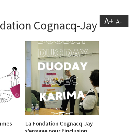
A+
A-
ondation Cognacq-Jay
emmes-
La Fondation Cognacq-Jay
s’engage pour l’inclusion