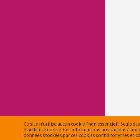
Ce site n'utilise aucun cookie "non essentiel". Seuls des
d'audience du site. Ces informations nous aident à app
données stockées par ces cookies sont anonymes et co