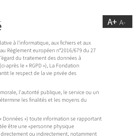
A+
A-
é
tive à l’informatique, aux fichiers et aux
) et au Règlement européen n°2016/679 du 27
 l’égard du traitement des données à
(ci-après le « RGPD »), La Fondation
it le respect de la vie privée des
orale, l'autorité publique, le service ou un
étermine les finalités et les moyens du
« Données ») toute information se rapportant
putée être une «personne physique
ée, directement ou indirectement, notamment