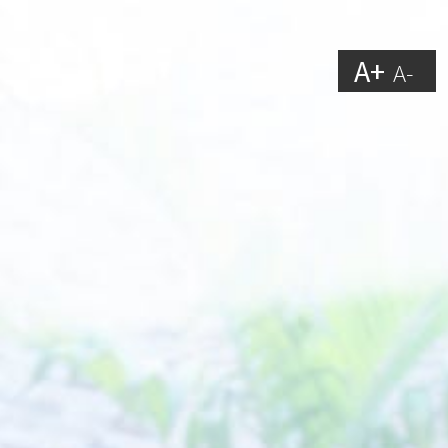
A+
A-