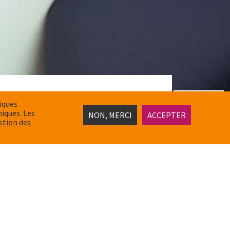
tiques
miques. Les
NON, MERCI
ACCEPTER
stion des
it s’accomplir sans le travail réalisé par
seurs ou aux prestataires, pas de budgets,
, pas de suivi RH ni de formations… À la