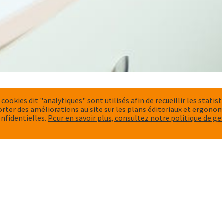
Personnel administratif
 cookies dit "analytiques" sont utilisés afin de recueillir les statis
orter des améliorations au site sur les plans éditoriaux et ergono
nfidentielles.
Pour en savoir plus, consultez notre politique de g
e
Aucune des missions de la Fondation Cognacq-Jay ne pourra
les personnels administratifs.
Sans eux, pas de payes, pas de factures réglées aux fournis
pas de suivi qualité, pas d’informations ni de communication