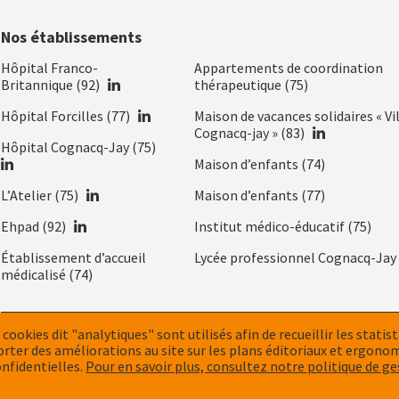
Nos établissements
Nos
Hôpital Franco-
Appartements de coordination
établissements
LinkedIn
Britannique (92)
thérapeutique (75)
LinkedIn
Hôpital Forcilles (77)
Maison de vacances solidaires « Vi
LinkedIn
Cognacq-jay » (83)
LinkedIn
Hôpital Cognacq-Jay (75)
Maison d’enfants (74)
LinkedIn
L’Atelier (75)
Maison d’enfants (77)
LinkedIn
Ehpad (92)
Institut médico-éducatif (75)
Établissement d’accueil
Lycée professionnel Cognacq-Jay 
médicalisé (74)
 cookies dit "analytiques" sont utilisés afin de recueillir les statis
MENTIONS LÉGALES ET CRÉDITS
POLITIQUE DE CONFIDENTIAL
Menu
orter des améliorations au site sur les plans éditoriaux et ergono
nfidentielles.
Pour en savoir plus, consultez notre politique de g
e
Pied
PLAN DU SITE