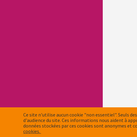
Ce site n'utilise aucun cookie "non essentiel". Seuls des
d'audience du site. Ces informations nous aident à app
données stockées par ces cookies sont anonymes et co
cookies.