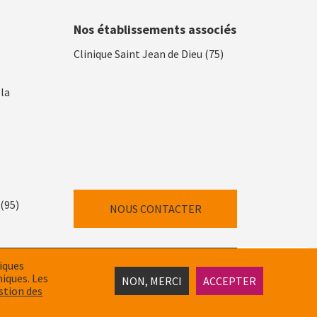
Nos établissements associés
Clinique Saint Jean de Dieu (75)
lla
(95)
NOUS CONTACTER
tiques
ITÉ
POLITIQUE DE GESTIONS DES COOKIES
miques. Les
NON, MERCI
ACCEPTER
stion des